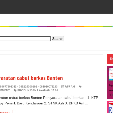
En
yaratan cabut berkas Banten
Per
89677301311 - 085224300192 - 081910071133
7:57 AM
sek
OMMENT
PRODUK DAN LAYANAN JASA
1 K
ratan cabut berkas Banten Persyaratan cabut berkas : 1. KTP
py Pemilik Baru Kendaraan 2. STNK Asli 3. BPKB Asli ...