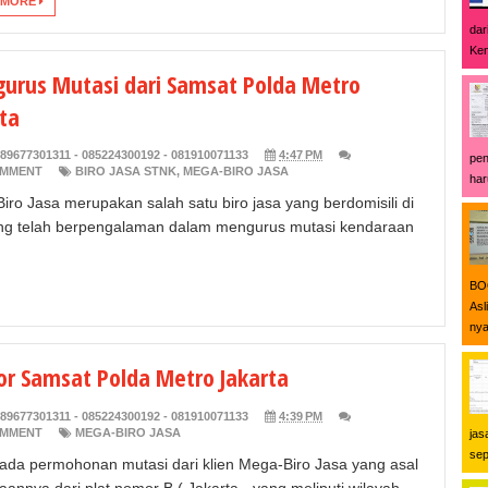
 MORE
dar
Ken
urus Mutasi dari Samsat Polda Metro
ta
89677301311 - 085224300192 - 081910071133
4:47 PM
pen
OMMENT
BIRO JASA STNK
,
MEGA-BIRO JASA
har
iro Jasa merupakan salah satu biro jasa yang berdomisili di
g telah berpengalaman dalam mengurus mutasi kendaraan
BOO
Asl
nya
or Samsat Polda Metro Jakarta
89677301311 - 085224300192 - 081910071133
4:39 PM
OMMENT
MEGA-BIRO JASA
jas
sep
 ada permohonan mutasi dari klien Mega-Biro Jasa yang asal
aannya dari plat nomor B ( Jakarta - yang meliputi wilayah