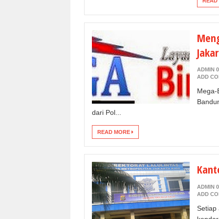
READ
Meng
Jakar
ADMIN 0
ADD C
Mega-B
Bandun
dari Pol...
READ MORE
Kant
ADMIN 0
ADD C
Setiap
kendar