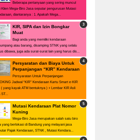
Beberapa pertanyaan yang sering muncul
i Klien Mega-Biro Jasa seputar pengurusan Mutasi
daraan, diantaranya : 1. Apakah Mega...
KIR, SIPA dan Izin Bongkar
Muat
Bagi anda yang memiliki kendaraan
umpang atau barang, disamping STNK yang selalu
us dibawa, juga ada surat-surat lain yang harus dis...
Persyaratan dan Biaya Untuk
Perpanjangan “KIR” Kendaraan
Persyaratan Untuk Perpanjangan
KING Jadwal “KIR” Kendaraan Kartu Smart e-KIR
i ( yang kayak ATM bentuknya ) + Lembar KIR Asli
 ST...
Mutasi Kendaraan Plat Nomor
Kuning
Mega-Biro Jasa merupakan salah satu biro
a yang berlokasi di Bandung yang melayani jasa
utar Pajak Kendaraan, STNK , Mutasi Kendara...