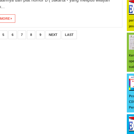
...
 MORE
per
jas
5
6
7
8
9
NEXT
LAST
Ken
ope
sud
ℙ𝕖
ℂ𝕀
Pem