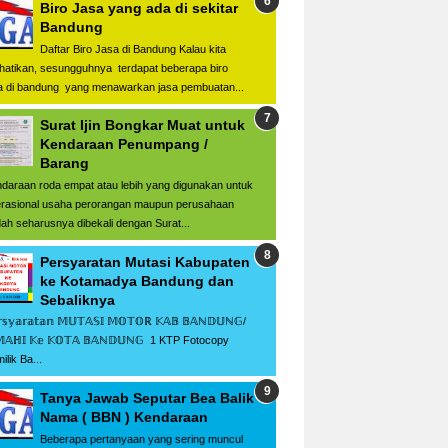
Biro Jasa yang ada di sekitar
Bandung
Daftar Biro Jasa di Bandung Kalau kita
hatikan, sesungguhnya terdapat beberapa biro
a di bandung yang menawarkan jasa pembuatan...
Surat Ijin Bongkar Muat untuk
Kendaraan Penumpang /
Barang
daraan roda empat atau lebih yang digunakan untuk
rasional usaha perorangan maupun perusahaan
ah seharusnya dibekali dengan Surat...
Persyaratan Mutasi Kabupaten
ke Kotamadya Bandung dan
Sebaliknya
𝕤𝕪𝕒𝕣𝕒𝕥𝕒𝕟 𝕄𝕌𝕋𝔸𝕊𝕀 𝕄𝕆𝕋𝕆ℝ 𝕂𝔸𝔹 𝔹𝔸ℕ𝔻𝕌ℕ𝔾/
𝕄𝔸ℍ𝕀 𝕂𝕖 𝕂𝕆𝕋𝔸 𝔹𝔸ℕ𝔻𝕌ℕ𝔾 1 KTP Fotocopy
ilik Ba...
Tanya Jawab Seputar Bea Balik
Nama ( BBN ) Kendaraan
Beberapa pertanyaan yang sering muncul