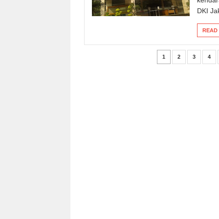
DKI Jak
READ
1
2
3
4