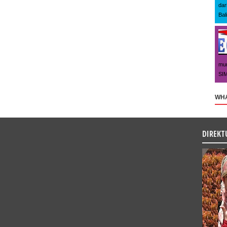
dar
Bal
mun
SIM
WHA
DIREKT