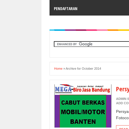
PENDAFTARAN
Home
»
Archive for October 2014
Pers
ADMIN 0
ADD C
Persya
Fotoco