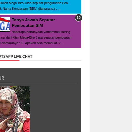
i Klien Mega-Biro Jasa seputar pengurusan Bea
ik Nama Kendaraan (BBN) diantaranya : ...
Tanya Jawab Seputar
Pembuatan SIM
Beberapa pertanyaan yamembuat sering
cul dari Klien Mega-Biro Jasa seputar pembuatan
 diantaranya : 1. Apakah bisa membuat S...
TSAPP LIVE CHAT
UR