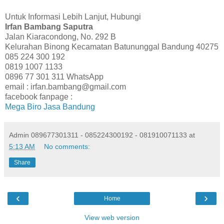
Untuk Informasi Lebih Lanjut, Hubungi
Irfan Bambang Saputra
Jalan Kiaracondong, No. 292 B
Kelurahan Binong Kecamatan Batununggal Bandung 40275
085 224 300 192
0819 1007 1133
0896 77 301 311 WhatsApp
email : irfan.bambang@gmail.com
facebook fanpage :
Mega Biro Jasa Bandung
Admin 089677301311 - 085224300192 - 081910071133
at
5:13 AM
No comments:
Share
‹
›
Home
View web version