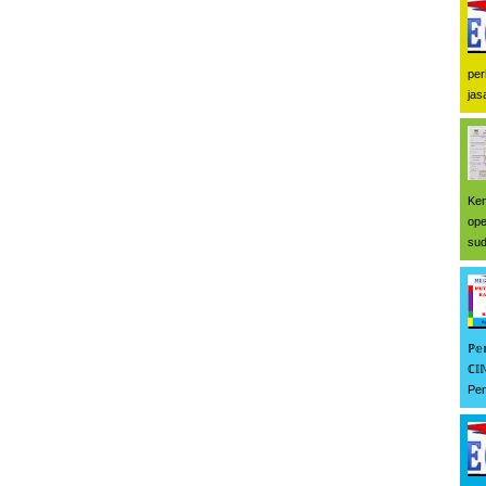
per
jas
Ken
ope
sud
ℙ𝕖
ℂ𝕀
Pem