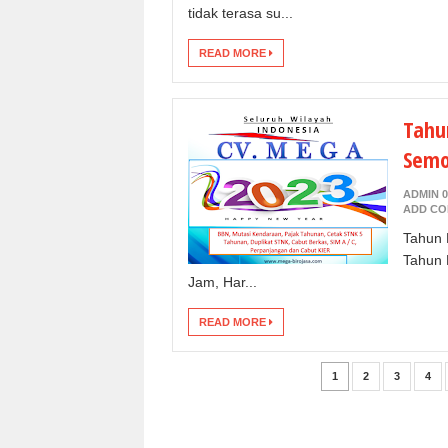
tidak terasa su...
READ MORE
Tahu
Semog
ADMIN 0
ADD C
Tahun 
Tahun L
Jam, Har...
READ MORE
1
2
3
4