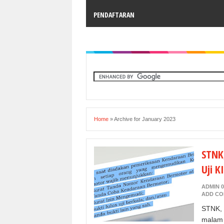
PENDAFTARAN
Home
»
Archive for January 2023
STNK
Uji K
ADMIN 0
ADD C
STNK, 
malam 