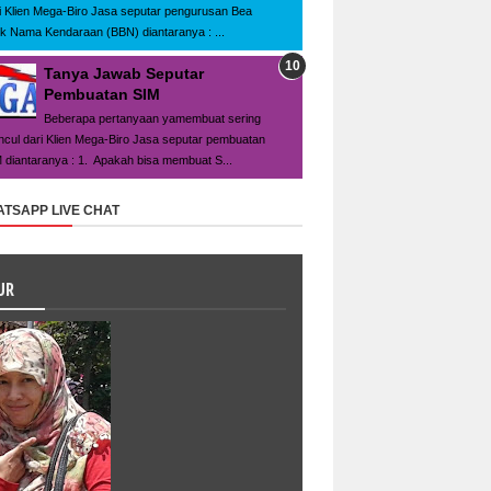
i Klien Mega-Biro Jasa seputar pengurusan Bea
ik Nama Kendaraan (BBN) diantaranya : ...
Tanya Jawab Seputar
Pembuatan SIM
Beberapa pertanyaan yamembuat sering
cul dari Klien Mega-Biro Jasa seputar pembuatan
 diantaranya : 1. Apakah bisa membuat S...
TSAPP LIVE CHAT
UR