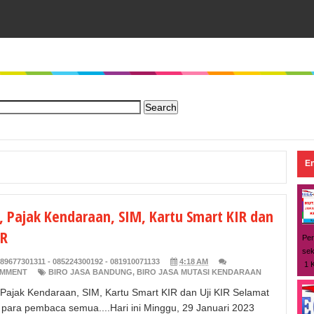
En
, Pajak Kendaraan, SIM, Kartu Smart KIR dan
IR
Per
sek
89677301311 - 085224300192 - 081910071133
4:18 AM
1 K
OMMENT
BIRO JASA BANDUNG
,
BIRO JASA MUTASI KENDARAAN
Pajak Kendaraan, SIM, Kartu Smart KIR dan Uji KIR Selamat
para pembaca semua....Hari ini Minggu, 29 Januari 2023