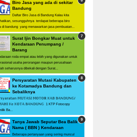
Biro Jasa yang ada di sekitar
Bandung
Daftar Biro Jasa di Bandung Kalau kita
hatikan, sesungguhnya terdapat beberapa biro
a di bandung yang menawarkan jasa pembuatan...
Surat Ijin Bongkar Muat untuk
Kendaraan Penumpang /
Barang
daraan roda empat atau lebih yang digunakan untuk
rasional usaha perorangan maupun perusahaan
ah seharusnya dibekali dengan Surat...
Persyaratan Mutasi Kabupaten
ke Kotamadya Bandung dan
Sebaliknya
𝕤𝕪𝕒𝕣𝕒𝕥𝕒𝕟 𝕄𝕌𝕋𝔸𝕊𝕀 𝕄𝕆𝕋𝕆ℝ 𝕂𝔸𝔹 𝔹𝔸ℕ𝔻𝕌ℕ𝔾/
𝕄𝔸ℍ𝕀 𝕂𝕖 𝕂𝕆𝕋𝔸 𝔹𝔸ℕ𝔻𝕌ℕ𝔾 1 KTP Fotocopy
ilik Ba...
Tanya Jawab Seputar Bea Balik
Nama ( BBN ) Kendaraan
Beberapa pertanyaan yang sering muncul