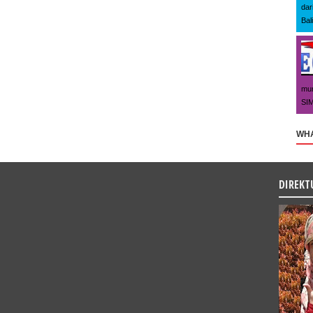
dar
Bal
mun
SIM
WHA
DIREKT