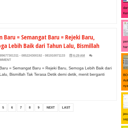
dar
Ken
n Baru = Semangat Baru = Rejeki Baru,
pen
a Lebih Baik dari Tahun Lalu, Bismillah
har
89677301311 - 085224300192 - 081910071133
6:29 AM
OMMENT
Baru = Semangat Baru = Rejeki Baru, Semoga Lebih Baik dari
alu, Bismillah Tak Terasa Detik demi detik, menit berganti
BOO
Asl
nya
5
6
7
8
9
NEXT
LAST
jas
sep