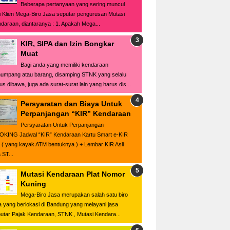
Beberapa pertanyaan yang sering muncul
i Klien Mega-Biro Jasa seputar pengurusan Mutasi
daraan, diantaranya : 1. Apakah Mega...
KIR, SIPA dan Izin Bongkar
Muat
Bagi anda yang memiliki kendaraan
umpang atau barang, disamping STNK yang selalu
us dibawa, juga ada surat-surat lain yang harus dis...
Persyaratan dan Biaya Untuk
Perpanjangan “KIR” Kendaraan
Persyaratan Untuk Perpanjangan
KING Jadwal “KIR” Kendaraan Kartu Smart e-KIR
i ( yang kayak ATM bentuknya ) + Lembar KIR Asli
 ST...
Mutasi Kendaraan Plat Nomor
Kuning
Mega-Biro Jasa merupakan salah satu biro
a yang berlokasi di Bandung yang melayani jasa
utar Pajak Kendaraan, STNK , Mutasi Kendara...