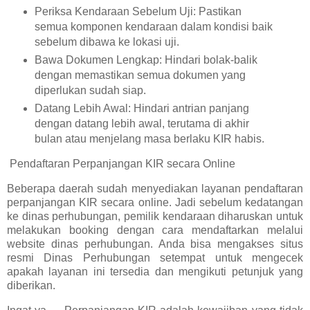
Periksa Kendaraan Sebelum Uji: Pastikan
semua komponen kendaraan dalam kondisi baik
sebelum dibawa ke lokasi uji.
Bawa Dokumen Lengkap: Hindari bolak-balik
dengan memastikan semua dokumen yang
diperlukan sudah siap.
Datang Lebih Awal: Hindari antrian panjang
dengan datang lebih awal, terutama di akhir
bulan atau menjelang masa berlaku KIR habis.
Pendaftaran Perpanjangan KIR secara Online
Beberapa daerah sudah menyediakan layanan pendaftaran
perpanjangan KIR secara online. Jadi sebelum kedatangan
ke dinas perhubungan, pemilik kendaraan diharuskan untuk
melakukan booking dengan cara mendaftarkan melalui
website dinas perhubungan. Anda bisa mengakses situs
resmi Dinas Perhubungan setempat untuk mengecek
apakah layanan ini tersedia dan mengikuti petunjuk yang
diberikan.