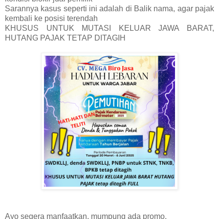
Sarannya kasus seperti ini adalah di Balik nama, agar pajak
kembali ke posisi terendah
KHUSUS UNTUK MUTASI KELUAR JAWA BARAT,
HUTANG PAJAK TETAP DITAGIH
Ayo segera manfaatkan, mumpung ada promo.