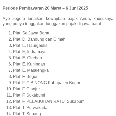
Periode Pembayaran 20 Maret – 6 Juni 2025
Ayo segera tunaikan kewajiban pajak Anda, khususnya
yang punya tunggakan-tunggakan pajak di jawa barat
Plat Se Jawa Barat
Plat D, Bandung dan Cimahi
Plat E, Haurgeulis
Plat E, Indramayu
Plat E, Cirebon
Plat E, Kuningan
Plat E, Majalengka
Plat F, Bogor
Plat F, CIBINONG Kabupaten Bogor
Plat F, Cianjur
Plat F, Sukabumi
Plat F, PELABUHAN RATU Sukabumi
Plat T, Purwakarta
Plat T, Subang