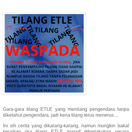
Gara-gara tilang ETLE yang menilang pengendara tanpa
diketahui pengendara, jadi kena tilang terus menerus…
Ini sih cerita yang dikarang-karang, namun mungkin bakal
kejadian jika tilang ETLE massif diberlakukan secara