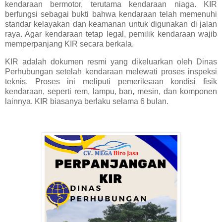
kendaraan bermotor, terutama kendaraan niaga. KIR
berfungsi sebagai bukti bahwa kendaraan telah memenuhi
standar kelayakan dan keamanan untuk digunakan di jalan
raya. Agar kendaraan tetap legal, pemilik kendaraan wajib
memperpanjang KIR secara berkala.
KIR adalah dokumen resmi yang dikeluarkan oleh Dinas
Perhubungan setelah kendaraan melewati proses inspeksi
teknis. Proses ini meliputi pemeriksaan kondisi fisik
kendaraan, seperti rem, lampu, ban, mesin, dan komponen
lainnya. KIR biasanya berlaku selama 6 bulan.