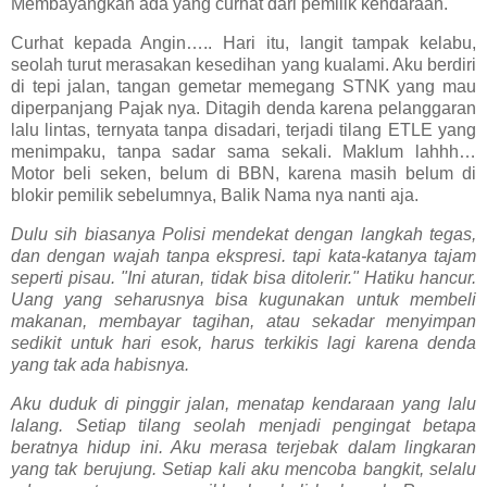
Membayangkan ada yang curhat dari pemilik kendaraan.
Curhat kepada Angin….. Hari itu, langit tampak kelabu,
seolah turut merasakan kesedihan yang kualami. Aku berdiri
di tepi jalan, tangan gemetar memegang STNK yang mau
diperpanjang Pajak nya. Ditagih denda karena pelanggaran
lalu lintas, ternyata tanpa disadari, terjadi tilang ETLE yang
menimpaku, tanpa sadar sama sekali. Maklum lahhh…
Motor beli seken, belum di BBN, karena masih belum di
blokir pemilik sebelumnya, Balik Nama nya nanti aja.
Dulu sih biasanya Polisi mendekat dengan langkah tegas,
dan dengan wajah tanpa ekspresi. tapi kata-katanya tajam
seperti pisau. "Ini aturan, tidak bisa ditolerir." Hatiku hancur.
Uang yang seharusnya bisa kugunakan untuk membeli
makanan, membayar tagihan, atau sekadar menyimpan
sedikit untuk hari esok, harus terkikis lagi karena denda
yang tak ada habisnya.
Aku duduk di pinggir jalan, menatap kendaraan yang lalu
lalang. Setiap tilang seolah menjadi pengingat betapa
beratnya hidup ini. Aku merasa terjebak dalam lingkaran
yang tak berujung. Setiap kali aku mencoba bangkit, selalu