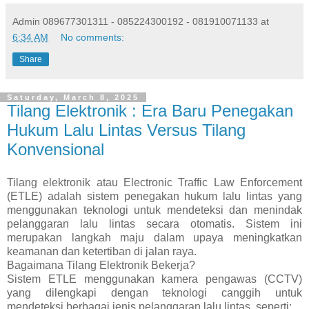
Admin 089677301311 - 085224300192 - 081910071133
at
6:34 AM
No comments:
Share
Saturday, March 8, 2025
Tilang Elektronik : Era Baru Penegakan
Hukum Lalu Lintas Versus Tilang
Konvensional
Tilang elektronik atau Electronic Traffic Law Enforcement
(ETLE) adalah sistem penegakan hukum lalu lintas yang
menggunakan teknologi untuk mendeteksi dan menindak
pelanggaran lalu lintas secara otomatis. Sistem ini
merupakan langkah maju dalam upaya meningkatkan
keamanan dan ketertiban di jalan raya.
Bagaimana Tilang Elektronik Bekerja?
Sistem ETLE menggunakan kamera pengawas (CCTV)
yang dilengkapi dengan teknologi canggih untuk
mendeteksi berbagai jenis pelanggaran lalu lintas, seperti: