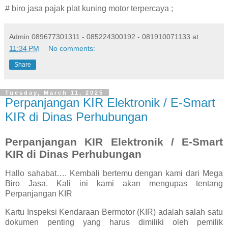
# biro jasa pajak plat kuning motor terpercaya ;
Admin 089677301311 - 085224300192 - 081910071133
at
11:34 PM
No comments:
Share
Tuesday, March 11, 2025
Perpanjangan KIR Elektronik / E-Smart
KIR di Dinas Perhubungan
Perpanjangan KIR Elektronik / E-Smart
KIR di Dinas Perhubungan
Hallo sahabat…. Kembali bertemu dengan kami dari Mega
Biro Jasa. Kali ini kami akan mengupas tentang
Perpanjangan KIR
Kartu Inspeksi Kendaraan Bermotor (KIR) adalah salah satu
dokumen penting yang harus dimiliki oleh pemilik