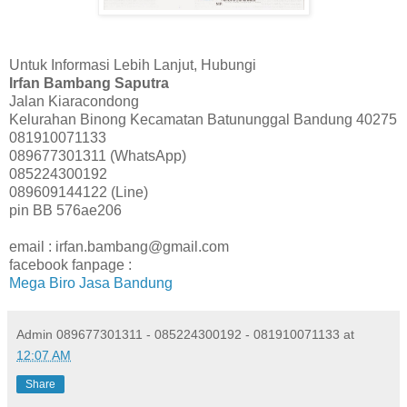
Untuk Informasi Lebih Lanjut, Hubungi
Irfan Bambang Saputra
Jalan Kiaracondong
Kelurahan Binong Kecamatan Batununggal Bandung 40275
081910071133
089677301311 (WhatsApp)
085224300192
089609144122 (Line)
pin BB 576ae206
email : irfan.bambang@gmail.com
facebook fanpage :
Mega Biro Jasa Bandung
Admin 089677301311 - 085224300192 - 081910071133
at
12:07 AM
Share