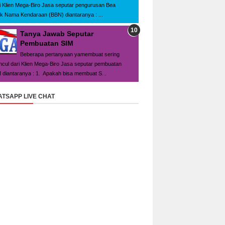
i Klien Mega-Biro Jasa seputar pengurusan Bea
ik Nama Kendaraan (BBN) diantaranya : ...
Tanya Jawab Seputar
Pembuatan SIM
Beberapa pertanyaan yamembuat sering
cul dari Klien Mega-Biro Jasa seputar pembuatan
 diantaranya : 1. Apakah bisa membuat S...
TSAPP LIVE CHAT