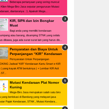
Beberapa pertanyaan yang sering muncul
i Klien Mega-Biro Jasa seputar pengurusan Mutasi
daraan, diantaranya : 1. Apakah Mega...
KIR, SIPA dan Izin Bongkar
Muat
Bagi anda yang memiliki kendaraan
umpang atau barang, disamping STNK yang selalu
us dibawa, juga ada surat-surat lain yang harus dis...
Persyaratan dan Biaya Untuk
Perpanjangan “KIR” Kendaraan
Persyaratan Untuk Perpanjangan
KING Jadwal “KIR” Kendaraan Kartu Smart e-KIR
i ( yang kayak ATM bentuknya ) + Lembar KIR Asli
 ST...
Mutasi Kendaraan Plat Nomor
Kuning
Mega-Biro Jasa merupakan salah satu biro
a yang berlokasi di Bandung yang melayani jasa
utar Pajak Kendaraan, STNK , Mutasi Kendara...