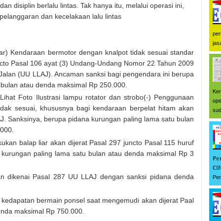
 disiplin berlalu lintas. Tak hanya itu, melalui operasi ini,
pelanggaran dan kecelakaan lalu lintas
per
jas
ndar) Kendaraan bermotor dengan knalpot tidak sesuai standar
juncto Pasal 106 ayat (3) Undang-Undang Nomor 22 Tahun 2009
 Jalan (UU LLAJ). Ancaman sanksi bagi pengendara ini berupa
u bulan atau denda maksimal Rp 250.000.
Ken
Lihat Foto Ilustrasi lampu rotator dan strobo(-) Penggunaan
ope
tidak sesuai, khususnya bagi kendaraan berpelat hitam akan
sud
AJ. Sanksinya, berupa pidana kurungan paling lama satu bulan
.000.
kan balap liar akan dijerat Pasal 297 juncto Pasal 115 huruf
kurungan paling lama satu bulan atau denda maksimal Rp 3
ℙ𝕖
ℂ𝕀
n dikenai Pasal 287 UU LLAJ dengan sanksi pidana denda
Pem
kedapatan bermain ponsel saat mengemudi akan dijerat Paal
nda maksimal Rp 750.000.