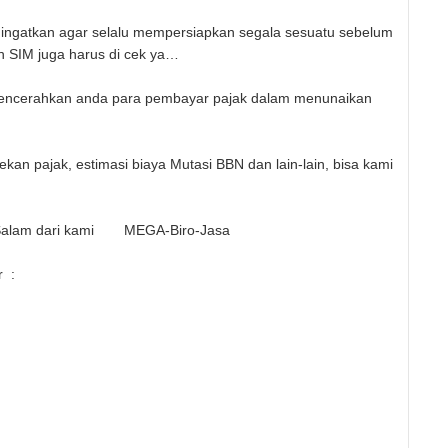
gingatkan agar selalu mempersiapkan segala sesuatu sebelum
n SIM juga harus di cek ya…
mencerahkan anda para pembayar pajak dalam menunaikan
kan pajak, estimasi biaya Mutasi BBN dan lain-lain, bisa kami
Salam dari kami
MEGA-Biro-Jasa
r :