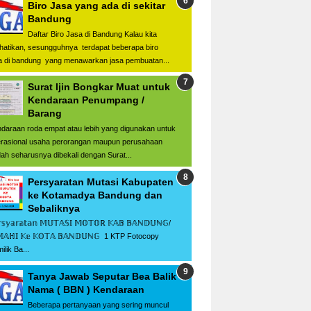
Biro Jasa yang ada di sekitar
Bandung
Daftar Biro Jasa di Bandung Kalau kita
hatikan, sesungguhnya terdapat beberapa biro
a di bandung yang menawarkan jasa pembuatan...
Surat Ijin Bongkar Muat untuk
Kendaraan Penumpang /
Barang
daraan roda empat atau lebih yang digunakan untuk
rasional usaha perorangan maupun perusahaan
ah seharusnya dibekali dengan Surat...
Persyaratan Mutasi Kabupaten
ke Kotamadya Bandung dan
Sebaliknya
𝕤𝕪𝕒𝕣𝕒𝕥𝕒𝕟 𝕄𝕌𝕋𝔸𝕊𝕀 𝕄𝕆𝕋𝕆ℝ 𝕂𝔸𝔹 𝔹𝔸ℕ𝔻𝕌ℕ𝔾/
𝕄𝔸ℍ𝕀 𝕂𝕖 𝕂𝕆𝕋𝔸 𝔹𝔸ℕ𝔻𝕌ℕ𝔾 1 KTP Fotocopy
ilik Ba...
Tanya Jawab Seputar Bea Balik
Nama ( BBN ) Kendaraan
Beberapa pertanyaan yang sering muncul