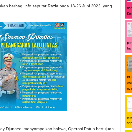
akan berbagi info seputar Razia pada 13-26 Juni 2022 yang
dar
Ken
pen
har
BOO
Asl
nya
jas
sep
ddy Djunaedi menyampaikan bahwa, Operasi Patuh bertujuan