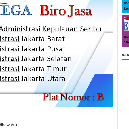
dar
Bal
mun
SIM
WHA
dibawah ini :