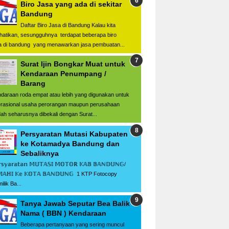
Biro Jasa yang ada di sekitar
Bandung
Daftar Biro Jasa di Bandung Kalau kita
hatikan, sesungguhnya terdapat beberapa biro
a di bandung yang menawarkan jasa pembuatan...
Surat Ijin Bongkar Muat untuk
Kendaraan Penumpang /
Barang
daraan roda empat atau lebih yang digunakan untuk
rasional usaha perorangan maupun perusahaan
ah seharusnya dibekali dengan Surat...
Persyaratan Mutasi Kabupaten
ke Kotamadya Bandung dan
Sebaliknya
𝕤𝕪𝕒𝕣𝕒𝕥𝕒𝕟 𝕄𝕌𝕋𝔸𝕊𝕀 𝕄𝕆𝕋𝕆ℝ 𝕂𝔸𝔹 𝔹𝔸ℕ𝔻𝕌ℕ𝔾/
𝕄𝔸ℍ𝕀 𝕂𝕖 𝕂𝕆𝕋𝔸 𝔹𝔸ℕ𝔻𝕌ℕ𝔾 1 KTP Fotocopy
ilik Ba...
Tanya Jawab Seputar Bea Balik
Nama ( BBN ) Kendaraan
Beberapa pertanyaan yang sering muncul