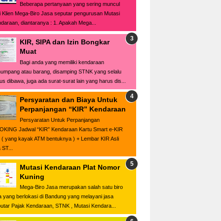
Beberapa pertanyaan yang sering muncul
i Klien Mega-Biro Jasa seputar pengurusan Mutasi
daraan, diantaranya : 1. Apakah Mega...
KIR, SIPA dan Izin Bongkar
Muat
Bagi anda yang memiliki kendaraan
umpang atau barang, disamping STNK yang selalu
us dibawa, juga ada surat-surat lain yang harus dis...
Persyaratan dan Biaya Untuk
Perpanjangan “KIR” Kendaraan
Persyaratan Untuk Perpanjangan
KING Jadwal “KIR” Kendaraan Kartu Smart e-KIR
i ( yang kayak ATM bentuknya ) + Lembar KIR Asli
 ST...
Mutasi Kendaraan Plat Nomor
Kuning
Mega-Biro Jasa merupakan salah satu biro
a yang berlokasi di Bandung yang melayani jasa
utar Pajak Kendaraan, STNK , Mutasi Kendara...