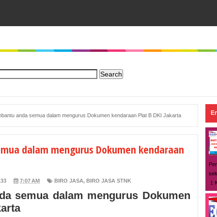
En
mbantu anda semua dalam mengurus Dokumen kendaraan Plat B DKI Jakarta
emua dalam mengurus Dokumen kendaraan
Per
sek
133
7:07 AM
BIRO JASA
,
BIRO JASA STNK
1 K
nda semua dalam mengurus Dokumen
arta