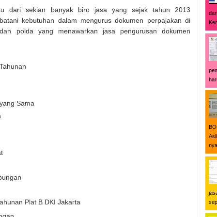
u dari sekian banyak biro jasa yang sejak tahun 2013
dar
atani kebutuhan dalam mengurus dokumen perpajakan di
Ken
, dan polda yang menawarkan jasa pengurusan dokumen
 Tahunan
pen
har
 yang Sama
n
BOO
Asl
nya
t
ubungan
jas
ahunan Plat B DKI Jakarta
sep
ngan