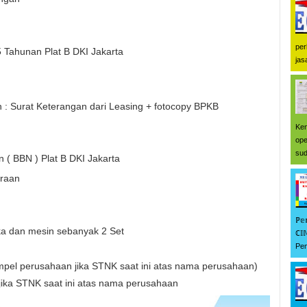
per
 Tahunan Plat B DKI Jakarta
jas
n : Surat Keterangan dari Leasing + fotocopy BPKB
Ken
ope
sud
 ( BBN ) Plat B DKI Jakarta
araan
ℙ𝕖
a dan mesin sebanyak 2 Set
ℂ𝕀
Pem
Stempel perusahaan jika STNK saat ini atas nama perusahaan)
jika STNK saat ini atas nama perusahaan