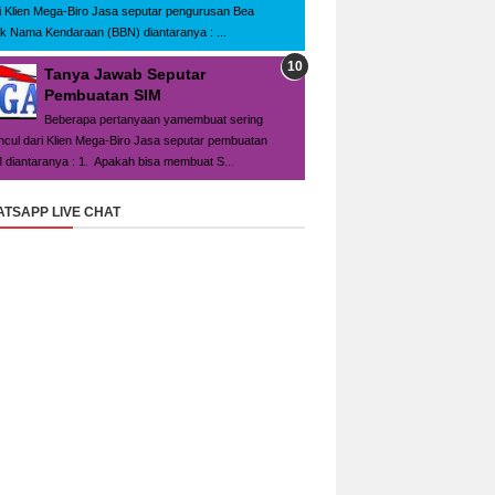
i Klien Mega-Biro Jasa seputar pengurusan Bea
ik Nama Kendaraan (BBN) diantaranya : ...
Tanya Jawab Seputar
Pembuatan SIM
Beberapa pertanyaan yamembuat sering
cul dari Klien Mega-Biro Jasa seputar pembuatan
 diantaranya : 1. Apakah bisa membuat S...
TSAPP LIVE CHAT