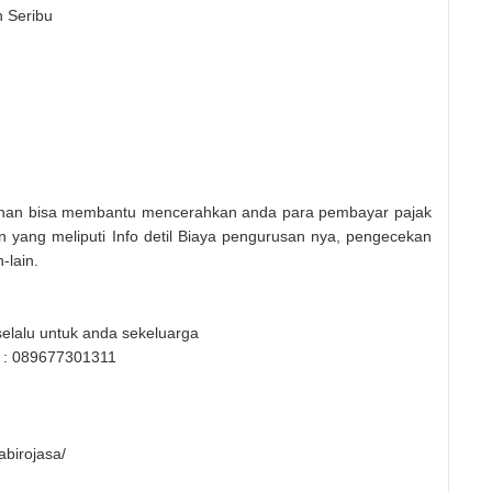
n Seribu
dahan bisa membantu mencerahkan anda para pembayar pajak
 yang meliputi Info detil Biaya pengurusan nya, pengecekan
-lain.
elalu untuk anda sekeluarga
r : 089677301311
birojasa/